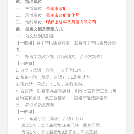
貳、 辦理單位
一、 主辦單位：
臺南市政府
二、 承辦單位：
臺南市政府文化局
三、 執行單位：
聯經出版事業股份有限公司
參、 徵選文類及獎勵方式
一、 徵文組別及對象
【一般組】具中華民國國籍者，並持有中華民國身分證
者。
二、 徵選文類及字數（以華語文、台語文寫作）
【一般組】
1. 散文（華語、台語）：5千字以內。
2. 短篇小說（華語、台語）：1萬字以內。
3. 現代詩（華語）︰1首，50行以內。
4. 古典詩：以臺南為書寫題材，創作七言律詩三首（每
首均需有題目，或三首聯章），請遵守近體詩格律。
三、 錄取名額及獎勵
【一般組】
（一） 短篇小說（華語、台語）各取
首獎1名，獎金新臺幣15萬元整，獎牌乙面。
優等1名，獎金新臺幣9萬元整，證書乙紙。