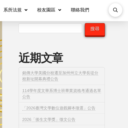
系所法規
校友園區
聯絡我們
搜尋
搜尋
近期文章
銘傳大學美國分校遷至加州州立大學長堤分
校新址開幕典禮公告
114學年度文華系博士班畢業資格考通過名單
公告
「2026臺灣文學數位遊戲腳本徵選」公告
2026「後生文學獎」徵文公告