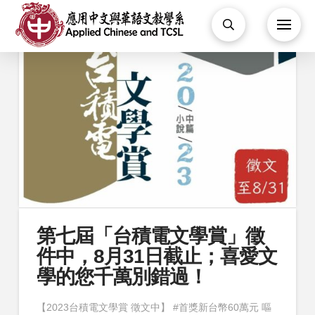
第七屆「台積電文學賞」徵
件中，8月31日截止；喜愛文
學的您千萬別錯過！
【2023台積電文學賞 徵文中】 #首獎新台幣60萬元 ​嘔