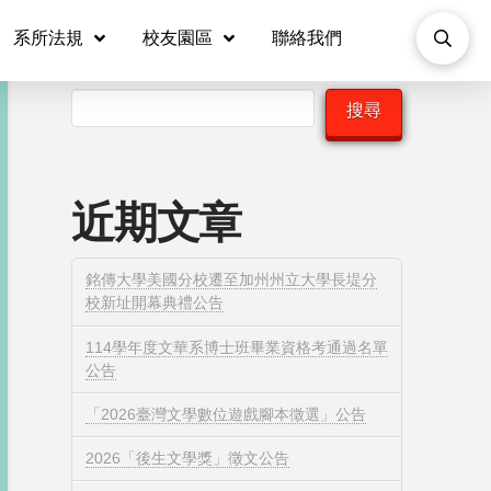
系所法規
校友園區
聯絡我們
搜尋
搜尋
近期文章
銘傳大學美國分校遷至加州州立大學長堤分
校新址開幕典禮公告
114學年度文華系博士班畢業資格考通過名單
公告
「2026臺灣文學數位遊戲腳本徵選」公告
2026「後生文學獎」徵文公告