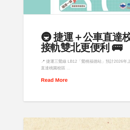
🚇 捷運＋公車直達
接軌雙北更便利 🚌
📍 捷運三鶯線 LB12「鶯桃福德站」預計20
直達桃園校區 …
Read More