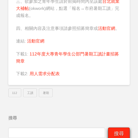
三、欲參加之青年學生請於前揭時間內至該處
台北就業
大補帖
(okwork)網站，點選「報名→市府暑期工讀」完
成報名。
四、相關內容及注意事項請參照招募簡章或
活動官網
。
連結:
活動官網
下載1:
112年度大專青年學生公部門暑期工讀計畫招募
簡章
下載2:
用人需求分配表
112
工讀
暑期
搜尋
搜尋