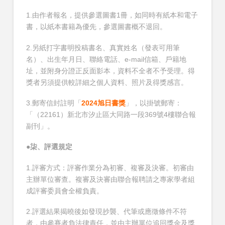
1.由作者報名，提供參選圖書1冊，如同時有紙本和電子
書，以紙本書籍為優先，參選圖書概不退回。
2.另紙打字書明投稿書名、真實姓名（發表可用筆
名）、出生年月日、聯絡電話、e-mail信箱、戶籍地
址，並附身分證正反面影本，資料不全者不予受理。得
獎者另須提供較詳細之個人資料、照片及得獎感言。
3.郵寄信封註明「
2024旭日書獎
」，以掛號郵寄：
「（22161）新北市汐止區大同路一段369號4樓聯合報
副刊」。
●
柒、評選規定
1.評審方式：評審作業分為初審、複審及決審。初審由
主辦單位審查。複審及決審由聯合報聘請之專家學者組
成評審委員會全權負責。
2.評選結果揭曉後如發現抄襲、代筆或應徵條件不符
者，由參賽者負法律責任，並由主辦單位追回獎金及獎