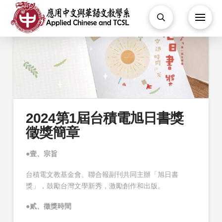
2024第1屆台積電旭日書獎
徵獎簡章
●
壹、宗旨
台積電文教基金會、聯合報副刊共同主辦「旭日書
獎」，鼓勵台灣文學新秀，激勵創作和出版。
●
貳、徵獎時間