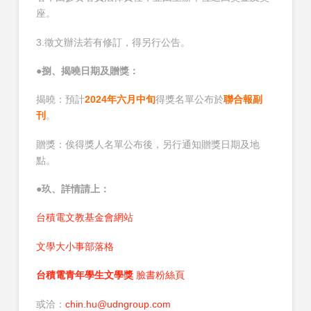
座。
3.徵文辦法若有修訂，得另行公告。
●
捌、揭曉日期及贈獎：
揭曉：預計
2024年六月中旬
得獎名單公布於
聯合報副
刊
。
贈獎：俟得獎人名單公布後，另行通知贈獎日期及地
點。
●
玖、詳情請上：
台積電文教基金會網站
文學大小事部落格
台積電青年學生文學獎
臉書粉絲頁
或洽：
chin.hu@udngroup.com