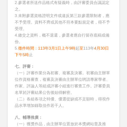
2.參選者所送作品格式有疑義時，由評審委員合議認定
之。
3.未附參選資格證明文件或違反第三款參選限制者，應
不予受理。資料不齊或其他不符本要點規定者，得不予
受理。
4.繳交之資料，概不退還，參選者應自行留存底稿或備
份。
5.
徵件時間
：
113年3月1日上午9時
起
至
113年
4月30日
下午5時
止
七、評審：
（一）評審作業分為初審、複審及決審。初審由主辦單
位作資格審查，複審及決審由主辦單位聘請專家學者、
作家、評論人等組成評審小組進行審查工作。評審委員
名單於評審結果公告後始得解密。
（二）各組各項之特優、優選從缺或不足額時，得視作
品水準增加錄取佳作若干人。
八、輔導推廣：
（一）獲獎作品，由主辦單位置放於本獎網站普及推