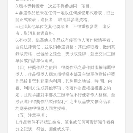
3.獲本獎特優者，次屆不得參加同一項目。
4.參選作品應未在任何一地以任何媒體形式發表，或公
開正式發表，違反者， 取消其參選資格。
5.已獲其他單位之其他獎項者，不得重複參選，違反
者，取消其參選資格。
6.有抄襲、臨摹他人作品或有侵害他人著作權情事者，
自負法律責任，並取消參選資格；其已錄取者，撤銷其
錄取資格，已發給之獎金、獎狀或獎牌，並應交回主辦
單位或由該單位追繳。
（四）得獎作品之使用：得獎作品之著作財產權歸屬得
獎人，作品得獎人應無償授權本部及主辦單位對於得獎
作品於非營利範圍內利用，其利用之地域、時 間、內
容、利用方法或其他事項，依著作財產權授權書之約
定，且應承諾對本部及主辦單位不行使著作人格權。至
涉及運用得獎作品製作營利性之出版品或文創商品者，
均應另徵得得獎人同意授權。
（五）注意事項：
1.作品稿件不得標註姓名、筆名或任何可資辨識作者身
分之記號、符號、圖像或文字。