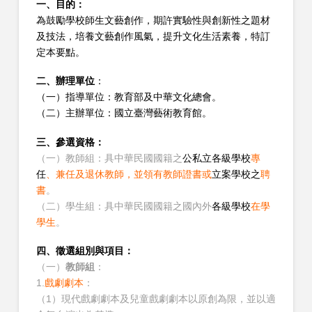
一、目的：
為鼓勵學校師生文藝創作，期許實驗性與創新性之題材
及技法，培養文藝創作風氣，提升文化生活素養，特訂
定本要點。
二、辦理單位
：
（一）指導單位：教育部及中華文化總會。
（二）主辦單位：國立臺灣藝術教育館。
三、參選資格：
（一）教師組：具中華民國國籍之
公私立各級學校
專
任
、兼任及退休教師，並領有教師證書或
立案學校之
聘
書
。
（二）學生組：具中華民國國籍之國內外
各級學校
在學
學生
。
四、徵選組別與項目：
（一）
教師組
：
1.
戲劇劇本
：
（1）現代戲劇劇本及兒童戲劇劇本以原創為限，並以適