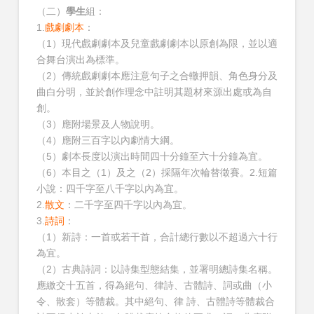
（二）
學生
組：
1.
戲劇劇本
：
（1）現代戲劇劇本及兒童戲劇劇本以原創為限，並以適
合舞台演出為標準。
（2）傳統戲劇劇本應注意句子之合轍押韻、角色身分及
曲白分明，並於創作理念中註明其題材來源出處或為自
創。
（3）應附場景及人物說明。
（4）應附三百字以內劇情大綱。
（5）劇本長度以演出時間四十分鐘至六十分鐘為宜。
（6）本目之（1）及之（2）採隔年次輪替徵賽。2.短篇
小說：四千字至八千字以內為宜。
2.
散文
：二千字至四千字以內為宜。
3.
詩詞
：
（1）新詩：一首或若干首，合計總行數以不超過六十行
為宜。
（2）古典詩詞：以詩集型態結集，並署明總詩集名稱。
應繳交十五首，得為絕句、律詩、古體詩、詞或曲（小
令、散套）等體裁。其中絕句、律 詩、古體詩等體裁合