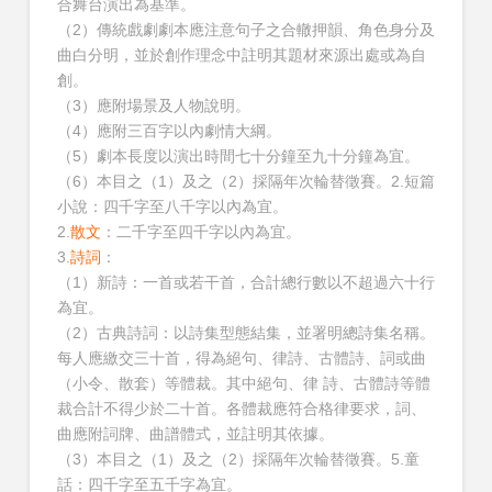
合舞台演出為基準。
（2）傳統戲劇劇本應注意句子之合轍押韻、角色身分及
曲白分明，並於創作理念中註明其題材來源出處或為自
創。
（3）應附場景及人物說明。
（4）應附三百字以內劇情大綱。
（5）劇本長度以演出時間七十分鐘至九十分鐘為宜。
（6）本目之（1）及之（2）採隔年次輪替徵賽。2.短篇
小說：四千字至八千字以內為宜。
2.
散文
：二千字至四千字以內為宜。
3.
詩詞
：
（1）新詩：一首或若干首，合計總行數以不超過六十行
為宜。
（2）古典詩詞：以詩集型態結集，並署明總詩集名稱。
每人應繳交三十首，得為絕句、律詩、古體詩、詞或曲
（小令、散套）等體裁。其中絕句、律 詩、古體詩等體
裁合計不得少於二十首。各體裁應符合格律要求，詞、
曲應附詞牌、曲譜體式，並註明其依據。
（3）本目之（1）及之（2）採隔年次輪替徵賽。5.童
話：四千字至五千字為宜。