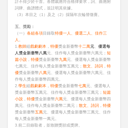
計不得少於十首。各體裁應符合格律要求，詞、曲應附
詞牌、曲譜體式，並註明其依據。
（3）本目之（1）及之（2）採隔年次輪替徵賽。
五、獎勵：
（一）
各組各項
目錄取
特優一人、優選二人、佳作三
人
。
1.
教師
組
戲劇劇本
，
特優
獎金新臺幣
十二萬
元
、
優選每
人獎金新臺幣八萬
元、佳作每人獎金新臺幣六萬元；
短
篇小說
，
特優
獎金新臺幣
九萬
元、優選每人獎金新臺幣
七萬元、佳作每人獎金新臺幣五萬元；
散文、詩詞
，
特
優
獎金新臺幣
八萬
元、優選每人獎金新臺幣六萬元、佳
作每人獎金新臺幣四萬元。
2.
學生
組
戲劇劇本
，
特優
獎金新臺幣
七萬
元、優選每人
獎金新臺幣五萬元、佳作每人獎金新臺幣三萬元；
短篇
小說
，
特優
獎金新臺幣
六萬
元、優選每人獎金新臺幣四
萬元、佳作每人獎金新臺幣二萬元；
散文、詩詞
，
特優
獎金新臺幣
五萬
元、優選每人獎金新臺幣三萬元、佳作
每人獎金新臺幣一萬元。
3.前二目錄取者，並致贈獎狀或獎牌。