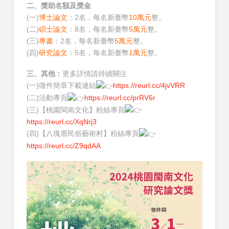
二、獎助名額及獎金
(一)
博士論文
：2名，每名新臺幣
10萬元
整。
(二)
碩士論文
：8名，每名新臺幣
5萬元
整。
(三)
專書
：2名，每名新臺幣
5萬元
整。
(四)
研究論文
：5名，每名新臺幣
1萬元
整。
三、其他：
更多詳情請持續關注
(一)徵件簡章下載連結
https://reurl.cc/4jvVRR
(二)活動專頁
https://reurl.cc/prRV6r
(三)【桃園閩南文化】粉絲專頁
https://reurl.cc/XqNrj3
(四)【八塊厝民俗藝術村】粉絲專頁
https://reurl.cc/Z9qdAA