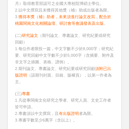
月）取得教育部認可之全國大專校院博碩士學位。
2.以中文撰寫且未獲得其他獎（補）助或出版者為限。
3.
獲得本獎（補）助者，未來須進行論文改寫，配合於
桃園閩南文化相關論壇、研討會等會議發表及出版
。
(二)
研究論文
（期刊論文、專書論文、研究紀要或研究
回顧）
1.每位作者限投一篇，中文字數不少於8,000字；研究紀
要、研究回顧中文字數不少於5,000字（含摘要、附件及
非文字之插圖、表格、譜例）。
2.期刊論文、專書論文、研究紀要或研究回顧
須附已出
版證明
（該期刊封面、目錄、版權頁），以第一作者為
主。
(三)
專書
1.凡從事閩南文化研究之學者、研究人員、文史工作者
皆可申請。
2.專書須以中文撰寫，且
有出版證明
者為限。
3.專書字數至少6萬字（含以上）。