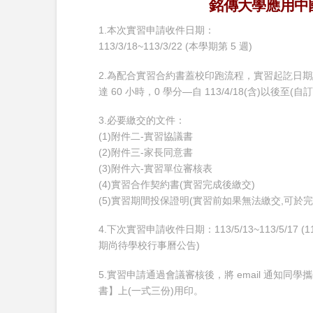
銘傳大學應用中
1.本次實習申請收件日期：
113/3/18~113/3/22 (本學期第 5 週)
2.為配合實習合約書蓋校印跑流程，實習起訖日
達 60 小時，0 學分—自 113/4/18(含)以後至(
3.必要繳交的文件：
(1)附件二-實習協議書
(2)附件三-家長同意書
(3)附件六-實習單位審核表
(4)實習合作契約書(實習完成後繳交)
(5)實習期間投保證明(實習前如果無法繳交,可
4.下次實習申請收件日期：113/5/13~113/5/17 (1
期尚待學校行事曆公告)
5.實習申請通過會議審核後，將 email 通知
書】上(一式三份)用印。