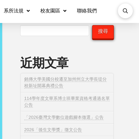
系所法規
校友園區
聯絡我們
搜尋
搜尋
近期文章
銘傳大學美國分校遷至加州州立大學長堤分
校新址開幕典禮公告
114學年度文華系博士班畢業資格考通過名單
公告
「2026臺灣文學數位遊戲腳本徵選」公告
2026「後生文學獎」徵文公告