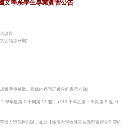
國文學系學生專業實習公告
期請填寫：
自訂實習結束日期)
於完成實習後補繳。投保內容請詳參合約書第六條)
12 學年度第 2 學期第 13 週)、(113 學年度第 1 學期第 5 週,日
同學攜帶個人印章到系辦，並於【銘傳大學校外實習課程實習合作契約