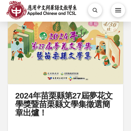
2024年苗栗縣第27屆夢花文
學獎暨苗栗縣文學集徵選簡
章出爐！