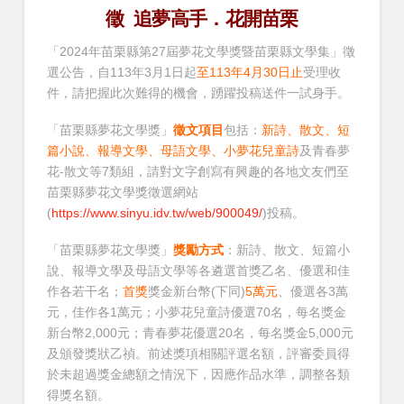
徵 追夢高手．花開苗栗
「2024年苗栗縣第27屆夢花文學獎暨苗栗縣文學集」徵
選公告，自113年3月1日起
至113年4月30日止
受理收
件，請把握此次難得的機會，踴躍投稿送件一試身手。
「苗栗縣夢花文學獎」
徵文項目
包括：
新詩、散文、短
篇小說、報導文學、母語文學、小夢花兒童詩
及青春夢
花-散文等7類組，請對文字創寫有興趣的各地文友們至
苗栗縣夢花文學獎徵選網站
(
https://www.sinyu.idv.tw/web/900049/
)投稿。
「苗栗縣夢花文學獎」
獎勵方式
：新詩、散文、短篇小
說、報導文學及母語文學等各遴選首獎乙名、優選和佳
作各若干名；
首獎
獎金新台幣(下同)
5萬元
、優選各3萬
元，佳作各1萬元；小夢花兒童詩優選70名，每名獎金
新台幣2,000元；青春夢花優選20名，每名獎金5,000元
及頒發獎狀乙禎。前述獎項相關評選名額，評審委員得
於未超過獎金總額之情況下，因應作品水準，調整各類
得獎名額。