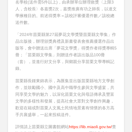
名學校(送件需5件以上)，由承辦單位辦理敘獎〈上限3
人，含校長〉各嘉獎2次，嘉獎推廣有功之師長，以達文
學掖種目的。前述得獎率＝該校評審優選件數／該校總
送件數。
「2024年苗栗縣第27屆夢花文學獎暨苗栗縣文學集」作
品出版後，辦理頒獎典禮及新書發表會推薦優選作品出
版等，會中贈送出席「夢花文學獎」得獎作者得獎專輯5
冊；「苗栗縣文學集」則贈送作者該出版品100冊
（套），並進行好文分享，與鄉親分享苗栗文學專輯記
錄。
苗栗縣長鍾東錦表示，為匯集並出版苗栗縣地方文學創
作，並鼓勵國小、國中及高中職學生參與文學盛宴，共
同享受文學的魅力，以深化苗栗文化與母語傳承及豐富
文學的多樣性和發展，提高社會大眾對文學創作興趣，
歡迎在籍或對苗栗人文風土民情地景素有情懷的各方高
手共襄盛舉，一起來投稿送件。
詳情請上苗栗縣立圖書館網站
https://lib.miaoli.gov.tw/
查