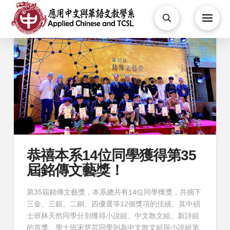
恭禧本系14位同學獲得第35
屆銘傳文藝獎！
第35屆銘傳文藝獎，本系總共有14位同學獲獎，共摘下
三金、三銀、二銅、四優選等12個獎項的佳績。其中碩
士班林天然同學分別獲得小說組、中文散文組、新詩組
的首獎。學士班宋慧芸同學則為中文散文組與小說組第