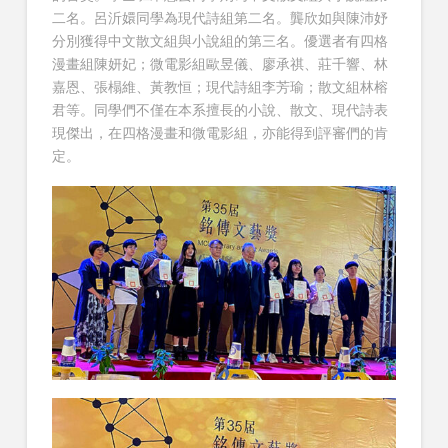
二名。呂沂嬛同學為現代詩組第二名。龔欣如與陳沛妤
分別獲得中文散文組與小說組的第三名。優選者有四格
漫畫組陳妍妃；微電影組歐昱儀、廖承祺、莊千響、林
嘉恩、張榻維、黃教恒；現代詩組李芳瑜；散文組林榕
君等。同學們不僅在本系擅長的小說、散文、現代詩表
現傑出，在四格漫畫和微電影組，亦能得到評審們的肯
定。