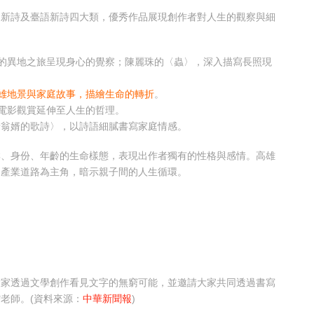
、新詩及臺語新詩四大類，優秀作品展現創作者對人生的觀察與細
的異地之旅呈現身心的覺察；陳麗珠的〈蟲〉，深入描寫長照現
雄地景與家庭故事，描繪生命的轉折
。
電影觀賞延伸至人生的哲理。
予翁婿的歌詩〉，以詩語細膩書寫家庭情感。
群、身份、年齡的生命樣態，表現出作者獨有的性格與感情。高雄
的產業道路為主角，暗示親子間的人生循環。
大家透過文學創作看見文字的無窮可能，並邀請大家共同透過書寫
老師。(資料來源：
中華新聞報
)