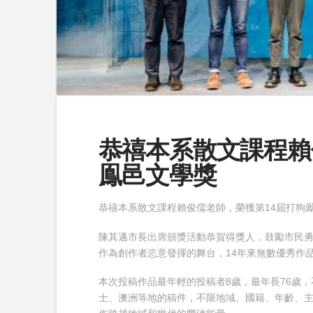
恭禧本系散文課程賴
鳯邑文學獎
恭禧本系散文課程賴俊儒老師，榮獲第14屆打狗
陳其邁市長出席頒獎活動恭賀得獎人，鼓勵市民
作為創作者恣意發揮的舞台，14年來無數優秀作
本次投稿作品最年輕的投稿者8歲，最年長76歲
士、澳洲等地的稿件，不限地域、國籍、年齡、