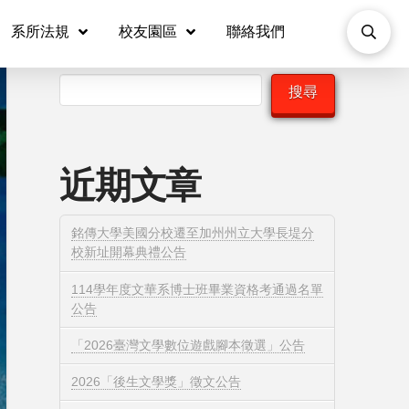
系所法規
校友園區
聯絡我們
搜尋
搜尋
近期文章
銘傳大學美國分校遷至加州州立大學長堤分
校新址開幕典禮公告
114學年度文華系博士班畢業資格考通過名單
公告
「2026臺灣文學數位遊戲腳本徵選」公告
2026「後生文學獎」徵文公告