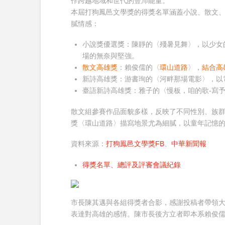
作跨越地域和世代的豐沛能量。
本屆打狗鳳邑文學獎的得獎名單涵蓋小說、散文
膩情感：
小說獎優選獎：陳靜的〈殘暑見舞〉，以少女
場的無奈與堅強。
散文高雄獎
：賴俊儒的〈
環山道路
〉，
結合高
新詩高雄獎：游書珣的〈河畔那場電影〉，以
臺語新詩高雄獎：雅子的〈慢板，咱的歌-寫
散文組
參賽作品面貌多樣，反映了不同性別、族
獎〈環山道路〉描寫地景尤為細膩，以童年記憶
資料來源：
打狗鳯邑文學獎FB
、
中華新聞報
得獎名單、總評及評審會議紀錄
市長陳其邁與各組得獎者合影，感謝投稿者帶領
表達對高雄的感情。陳市長後方立者即本系賴俊儒