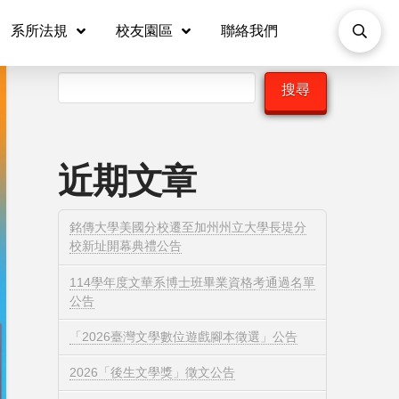
系所法規
校友園區
聯絡我們
搜尋
搜尋
近期文章
銘傳大學美國分校遷至加州州立大學長堤分
校新址開幕典禮公告
114學年度文華系博士班畢業資格考通過名單
公告
「2026臺灣文學數位遊戲腳本徵選」公告
2026「後生文學獎」徵文公告