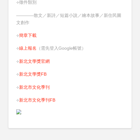
⟡徵件類別
————散文／新詩／短篇小說／繪本故事／新住民圖
文創作
⟡
簡章下載
⟡
線上報名
（需先登入Google帳號）
⟡
新北文學獎官網
⟡
新北文學獎FB
⟡
新北市文化季刊
⟡
新北市文化季刊FB