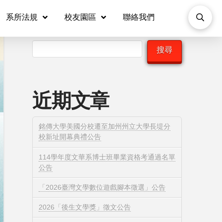
系所法規
校友園區
聯絡我們
搜尋
搜尋
近期文章
銘傳大學美國分校遷至加州州立大學長堤分
校新址開幕典禮公告
114學年度文華系博士班畢業資格考通過名單
公告
「2026臺灣文學數位遊戲腳本徵選」公告
2026「後生文學獎」徵文公告