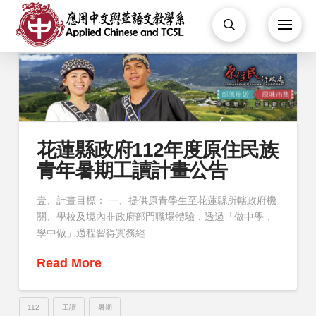
花蓮縣政府112年度原住民族
青年暑期工讀計畫公告
壹、計畫目標： 一、提供原青學生至花蓮縣所轄政府機
關、學校及境內非政府部門職場體驗，透過「做中學，
學中做」過程習得實務經 …
Read More
112
工讀
暑期