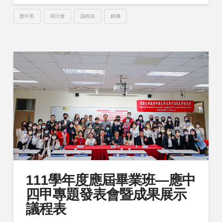
應中系
研討會
議程表
銘傳
111學年度應屆畢業班—應中
四甲專題發表會暨成果展示
議程表