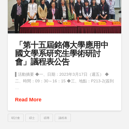
「第十五屆銘傳大學應用中
國文學系研究生學術研討
會」議程表公告
▌活動摘要 ◆一、日期：2023年3月17日（週五） ◆
二、時間：09：30～16：15 ◆三、地點：P213-2(簽到
…
Read More
研討會
碩士
碩專
議程表