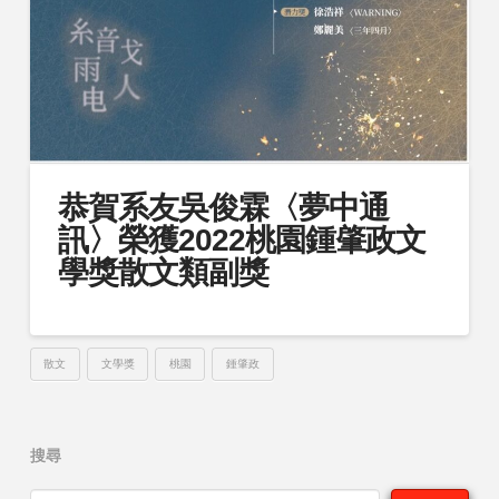
恭賀系友吳俊霖〈夢中通
訊〉榮獲2022桃園鍾肇政文
學獎散文類副獎
散文
文學獎
桃園
鍾肇政
搜尋