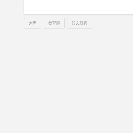
大專
教育部
語文競賽