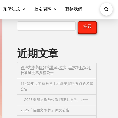
系所法規
校友園區
聯絡我們
搜尋
搜尋
近期文章
銘傳大學美國分校遷至加州州立大學長堤分
校新址開幕典禮公告
114學年度文華系博士班畢業資格考通過名單
公告
「2026臺灣文學數位遊戲腳本徵選」公告
2026「後生文學獎」徵文公告